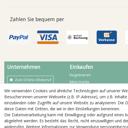
Zahlen Sie bequem per
Unternehmen
Einkaufen
Registrieren
Zum Online-Widerruf
Mein Konto
Mein Warenkorb
Wir verwenden Cookies und ähnliche Technologien auf unserer W
AGB
Zahlarten
Besucher:innen unserer Webseite (z.B. IP-Adresse), um z.B. Inhalte
Kontakt
Versandbedingungen
einzubinden oder Zugriffe auf unsere Website zu analysieren. Die D
Impressum
diese Daten mit Dritten, die wir in den Einstellungen benennen.
Öffnungszeiten
Widerrufs­recht
Die Datenverarbeitung kann mit Einwilligung oder aufgrund eines b
Daten­schutz­erklärung
abgelehnt werden. Es besteht das Recht, nicht einzuwilligen und di
Jobs / Stellenangebote
widerrufen. Weitere Informationen zur Verwendung personenbezog