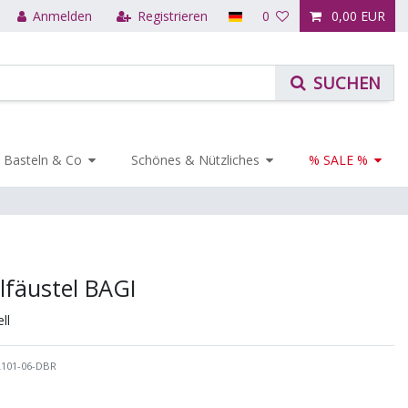
Anmelden
Registrieren
0
0,00 EUR
Basteln & Co
Schönes & Nützliches
% SALE %
lfäustel BAGI
ll
L101-06-DBR