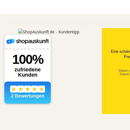
Eine schön
Pre
Datum d
Datum 