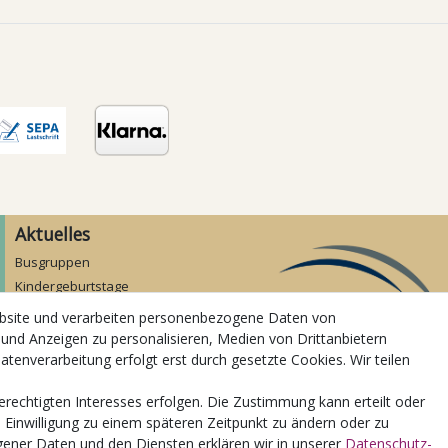
Aktuelles
Busgruppen
Kindergeburtstage
Kindergartenausflug
ebsite und verarbeiten personenbezogene Daten von
Schulklassenausflug
 und Anzeigen zu personalisieren, Medien von Drittanbietern
Zwillingsrabatt
atenverarbeitung erfolgt erst durch gesetzte Cookies. Wir teilen
erechtigten Interesses erfolgen. Die Zustimmung kann erteilt oder
e Einwilligung zu einem späteren Zeitpunkt zu ändern oder zu
ener Daten und den Diensten erklären wir in unserer
Daten­schutz­