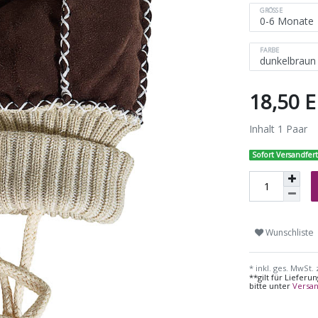
GRÖSSE
FARBE
18,50 
Inhalt
1
Paar
Sofort Versandfert
Wunschliste
* inkl. ges. MwSt. 
**gilt für Liefer
bitte unter
Versa