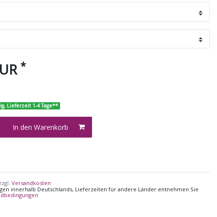
*
EUR
ig, Lieferzeit 1-4 Tage**
In den Warenkorb
zzgl.
Versandkosten
ungen innerhalb Deutschlands, Lieferzeiten für andere Länder entnehmen Sie
ndbedingungen