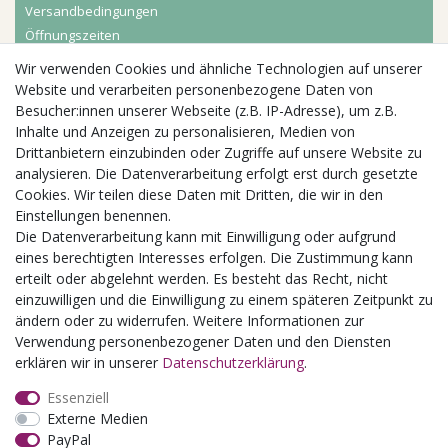
Versandbedingungen
Öffnungszeiten
Wir verwenden Cookies und ähnliche Technologien auf unserer
Aktuelles
Website und verarbeiten personenbezogene Daten von
Besucher:innen unserer Webseite (z.B. IP-Adresse), um z.B.
Busgruppen
Inhalte und Anzeigen zu personalisieren, Medien von
Kindergeburtstage
Drittanbietern einzubinden oder Zugriffe auf unsere Website zu
Kindergartenausflug
analysieren. Die Datenverarbeitung erfolgt erst durch gesetzte
Schulklassenausflug
Cookies. Wir teilen diese Daten mit Dritten, die wir in den
Zwillingsrabatt
Einstellungen benennen.
Die Datenverarbeitung kann mit Einwilligung oder aufgrund
eines berechtigten Interesses erfolgen. Die Zustimmung kann
erteilt oder abgelehnt werden. Es besteht das Recht, nicht
einzuwilligen und die Einwilligung zu einem späteren Zeitpunkt zu
ändern oder zu widerrufen. Weitere Informationen zur
Verwendung personenbezogener Daten und den Diensten
erklären wir in unserer
Daten­schutz­erklärung
.
Essenziell
Externe Medien
PayPal