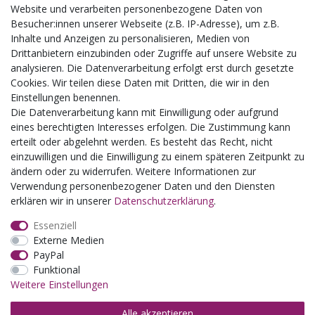
Aktuelles
Website und verarbeiten personenbezogene Daten von
Besucher:innen unserer Webseite (z.B. IP-Adresse), um z.B.
Busgruppen
Inhalte und Anzeigen zu personalisieren, Medien von
Kindergeburtstage
Drittanbietern einzubinden oder Zugriffe auf unsere Website zu
Kindergartenausflug
analysieren. Die Datenverarbeitung erfolgt erst durch gesetzte
Schulklassenausflug
Cookies. Wir teilen diese Daten mit Dritten, die wir in den
Zwillingsrabatt
Einstellungen benennen.
Die Datenverarbeitung kann mit Einwilligung oder aufgrund
eines berechtigten Interesses erfolgen. Die Zustimmung kann
erteilt oder abgelehnt werden. Es besteht das Recht, nicht
einzuwilligen und die Einwilligung zu einem späteren Zeitpunkt zu
ändern oder zu widerrufen. Weitere Informationen zur
Verwendung personenbezogener Daten und den Diensten
erklären wir in unserer
Daten­schutz­erklärung
.
Essenziell
Externe Medien
PayPal
Funktional
Weitere Einstellungen
Alle akzeptieren