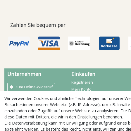
Zahlen Sie bequem per
Unternehmen
Einkaufen
Registrieren
Zum Online-Widerruf
Mein Konto
Mein Warenkorb
Wir verwenden Cookies und ähnliche Technologien auf unserer W
AGB
Zahlarten
Besucher:innen unserer Webseite (z.B. IP-Adresse), um z.B. Inhalte
Kontakt
Versandbedingungen
einzubinden oder Zugriffe auf unsere Website zu analysieren. Die D
Impressum
diese Daten mit Dritten, die wir in den Einstellungen benennen.
Öffnungszeiten
Widerrufs­recht
Die Datenverarbeitung kann mit Einwilligung oder aufgrund eines b
Daten­schutz­erklärung
abgelehnt werden. Es besteht das Recht, nicht einzuwilligen und di