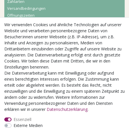
Zahlarten
Versandbedingungen
Öffnungszeiten
Wir verwenden Cookies und ähnliche Technologien auf unserer
Aktuelles
Website und verarbeiten personenbezogene Daten von
Besucher:innen unserer Webseite (z.B. IP-Adresse), um z.B.
Busgruppen
Inhalte und Anzeigen zu personalisieren, Medien von
Kindergeburtstage
Drittanbietern einzubinden oder Zugriffe auf unsere Website zu
Kindergartenausflug
analysieren. Die Datenverarbeitung erfolgt erst durch gesetzte
Schulklassenausflug
Cookies. Wir teilen diese Daten mit Dritten, die wir in den
Zwillingsrabatt
Einstellungen benennen.
Die Datenverarbeitung kann mit Einwilligung oder aufgrund
eines berechtigten Interesses erfolgen. Die Zustimmung kann
erteilt oder abgelehnt werden. Es besteht das Recht, nicht
einzuwilligen und die Einwilligung zu einem späteren Zeitpunkt zu
ändern oder zu widerrufen. Weitere Informationen zur
Verwendung personenbezogener Daten und den Diensten
erklären wir in unserer
Daten­schutz­erklärung
.
Essenziell
Externe Medien