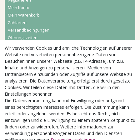
Registrieren
Mein Konto
Mein Warenkorb
Zahlarten
Versandbedingungen
Öffnungszeiten
Wir verwenden Cookies und ähnliche Technologien auf unserer
Aktuelles
Website und verarbeiten personenbezogene Daten von
Besucher:innen unserer Webseite (z.B. IP-Adresse), um z.B.
Busgruppen
Inhalte und Anzeigen zu personalisieren, Medien von
Kindergeburtstage
Drittanbietern einzubinden oder Zugriffe auf unsere Website zu
Kindergartenausflug
analysieren. Die Datenverarbeitung erfolgt erst durch gesetzte
Schulklassenausflug
Cookies. Wir teilen diese Daten mit Dritten, die wir in den
Zwillingsrabatt
Einstellungen benennen.
Die Datenverarbeitung kann mit Einwilligung oder aufgrund
eines berechtigten Interesses erfolgen. Die Zustimmung kann
erteilt oder abgelehnt werden. Es besteht das Recht, nicht
einzuwilligen und die Einwilligung zu einem späteren Zeitpunkt zu
ändern oder zu widerrufen. Weitere Informationen zur
Verwendung personenbezogener Daten und den Diensten
erklären wir in unserer
Daten­schutz­erklärung
.