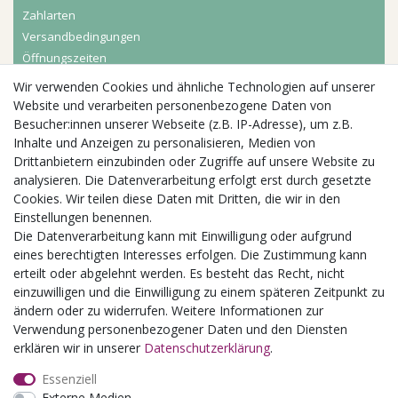
Zahlarten
Versandbedingungen
Öffnungszeiten
Wir verwenden Cookies und ähnliche Technologien auf unserer
Aktuelles
Website und verarbeiten personenbezogene Daten von
Besucher:innen unserer Webseite (z.B. IP-Adresse), um z.B.
Busgruppen
Inhalte und Anzeigen zu personalisieren, Medien von
Kindergeburtstage
Drittanbietern einzubinden oder Zugriffe auf unsere Website zu
Kindergartenausflug
analysieren. Die Datenverarbeitung erfolgt erst durch gesetzte
Schulklassenausflug
Cookies. Wir teilen diese Daten mit Dritten, die wir in den
Zwillingsrabatt
Einstellungen benennen.
Die Datenverarbeitung kann mit Einwilligung oder aufgrund
eines berechtigten Interesses erfolgen. Die Zustimmung kann
erteilt oder abgelehnt werden. Es besteht das Recht, nicht
einzuwilligen und die Einwilligung zu einem späteren Zeitpunkt zu
ändern oder zu widerrufen. Weitere Informationen zur
Verwendung personenbezogener Daten und den Diensten
erklären wir in unserer
Daten­schutz­erklärung
.
Essenziell
Externe Medien