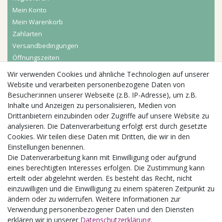
Mein Konto
Mein Warenkorb
Zahlarten
Versandbedingungen
Öffnungszeiten
Wir verwenden Cookies und ähnliche Technologien auf unserer
Aktuelles
Website und verarbeiten personenbezogene Daten von
Besucher:innen unserer Webseite (z.B. IP-Adresse), um z.B.
Busgruppen
Inhalte und Anzeigen zu personalisieren, Medien von
Kindergeburtstage
Drittanbietern einzubinden oder Zugriffe auf unsere Website zu
Kindergartenausflug
analysieren. Die Datenverarbeitung erfolgt erst durch gesetzte
Schulklassenausflug
Cookies. Wir teilen diese Daten mit Dritten, die wir in den
Zwillingsrabatt
Einstellungen benennen.
Die Datenverarbeitung kann mit Einwilligung oder aufgrund
eines berechtigten Interesses erfolgen. Die Zustimmung kann
erteilt oder abgelehnt werden. Es besteht das Recht, nicht
einzuwilligen und die Einwilligung zu einem späteren Zeitpunkt zu
ändern oder zu widerrufen. Weitere Informationen zur
Verwendung personenbezogener Daten und den Diensten
erklären wir in unserer
Daten­schutz­erklärung
.