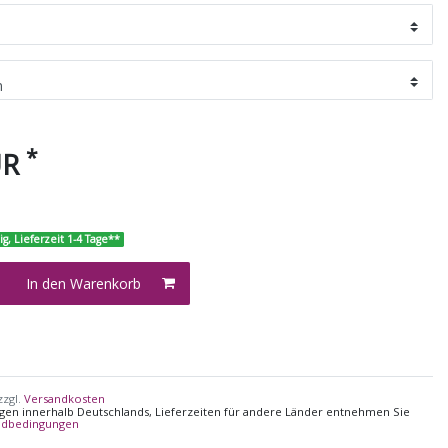
*
UR
ig, Lieferzeit 1-4 Tage**
In den Warenkorb
zzgl.
Versandkosten
ungen innerhalb Deutschlands, Lieferzeiten für andere Länder entnehmen Sie
ndbedingungen