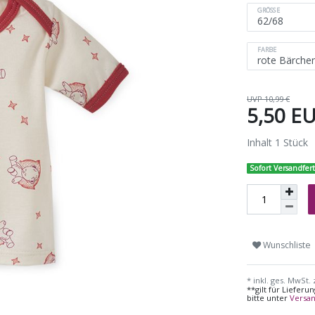
GRÖSSE
FARBE
UVP 10,99 €
5,50 E
Inhalt
1
Stück
Sofort Versandfert
Wunschliste
* inkl. ges. MwSt. 
**gilt für Liefer
bitte unter
Versa