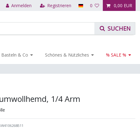
Anmelden
Registrieren
0
0,00 EUR
Basteln & Co
Schönes & Nützliches
% SALE %
umwollhemd, 1/4 Arm
le
BW4106268B11