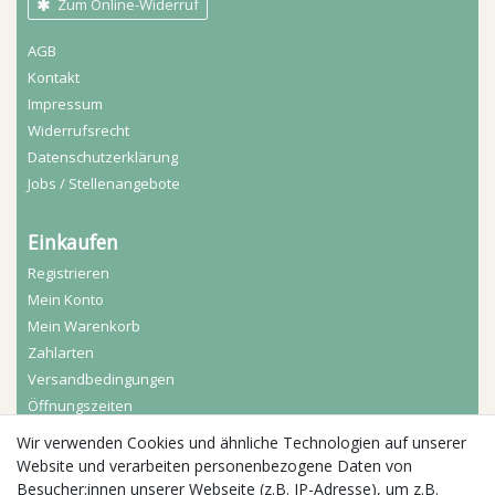
Zum Online-Widerruf
AGB
Kontakt
Impressum
Widerrufs­recht
Daten­schutz­erklärung
Jobs / Stellenangebote
Einkaufen
Registrieren
Mein Konto
Mein Warenkorb
Zahlarten
Versandbedingungen
Öffnungszeiten
Wir verwenden Cookies und ähnliche Technologien auf unserer
Aktuelles
Website und verarbeiten personenbezogene Daten von
Besucher:innen unserer Webseite (z.B. IP-Adresse), um z.B.