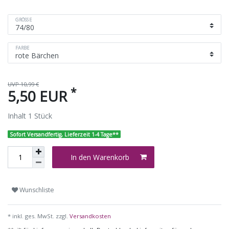
GRÖSSE
FARBE
UVP 10,99 €
*
5,50 EUR
Inhalt
1
Stück
Sofort Versandfertig, Lieferzeit 1-4 Tage**
In den Warenkorb
Wunschliste
* inkl. ges. MwSt. zzgl.
Versandkosten