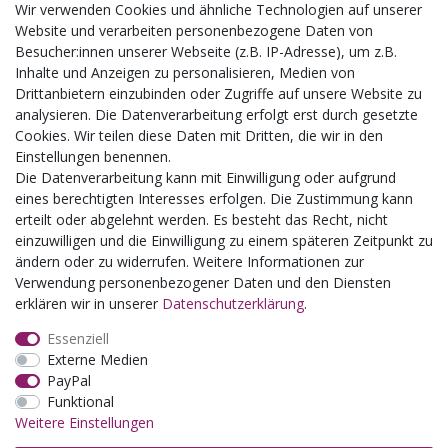
Wir verwenden Cookies und ähnliche Technologien auf unserer
Aktuelles
Website und verarbeiten personenbezogene Daten von
Besucher:innen unserer Webseite (z.B. IP-Adresse), um z.B.
Busgruppen
Inhalte und Anzeigen zu personalisieren, Medien von
Kindergeburtstage
Drittanbietern einzubinden oder Zugriffe auf unsere Website zu
Kindergartenausflug
analysieren. Die Datenverarbeitung erfolgt erst durch gesetzte
Schulklassenausflug
Cookies. Wir teilen diese Daten mit Dritten, die wir in den
Zwillingsrabatt
Einstellungen benennen.
Die Datenverarbeitung kann mit Einwilligung oder aufgrund
eines berechtigten Interesses erfolgen. Die Zustimmung kann
erteilt oder abgelehnt werden. Es besteht das Recht, nicht
einzuwilligen und die Einwilligung zu einem späteren Zeitpunkt zu
ändern oder zu widerrufen. Weitere Informationen zur
Verwendung personenbezogener Daten und den Diensten
erklären wir in unserer
Daten­schutz­erklärung
.
Essenziell
Externe Medien
PayPal
Funktional
Weitere Einstellungen