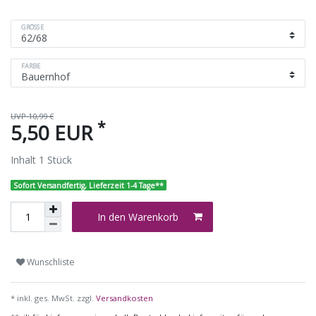
GRÖSSE
FARBE
UVP 10,99 €
*
5,50 EUR
Inhalt
1
Stück
Sofort Versandfertig, Lieferzeit 1-4 Tage**
In den Warenkorb
Wunschliste
* inkl. ges. MwSt. zzgl.
Versandkosten