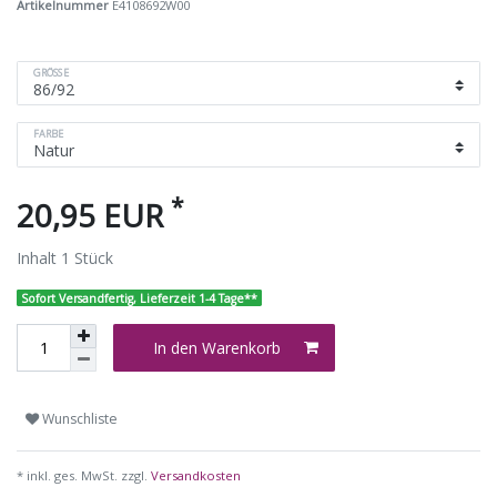
Artikelnummer
E4108692W00
GRÖSSE
FARBE
*
20,95 EUR
Inhalt
1
Stück
Sofort Versandfertig, Lieferzeit 1-4 Tage**
In den Warenkorb
Wunschliste
* inkl. ges. MwSt. zzgl.
Versandkosten