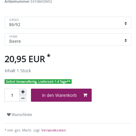
Artikelnummer
E4108692W02
GRÖSSE
FARBE
*
20,95 EUR
Inhalt
1
Stück
Sofort Versandfertig, Lieferzeit 1-4 Tage**
In den Warenkorb
Wunschliste
* inkl. ges. MwSt. zzgl.
Versandkosten