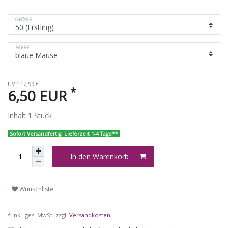
GRÖSSE
FARBE
UVP 12,99 €
*
6,50 EUR
Inhalt
1
Stück
Sofort Versandfertig, Lieferzeit 1-4 Tage**
In den Warenkorb
Wunschliste
* inkl. ges. MwSt. zzgl.
Versandkosten