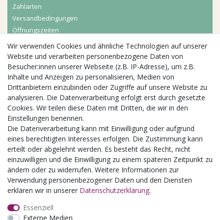
Zahlarten
Versandbedingungen
Öffnungszeiten
Wir verwenden Cookies und ähnliche Technologien auf unserer
Aktuelles
Website und verarbeiten personenbezogene Daten von
Besucher:innen unserer Webseite (z.B. IP-Adresse), um z.B.
Busgruppen
Inhalte und Anzeigen zu personalisieren, Medien von
Kindergeburtstage
Drittanbietern einzubinden oder Zugriffe auf unsere Website zu
Kindergartenausflug
analysieren. Die Datenverarbeitung erfolgt erst durch gesetzte
Schulklassenausflug
Cookies. Wir teilen diese Daten mit Dritten, die wir in den
Zwillingsrabatt
Einstellungen benennen.
Die Datenverarbeitung kann mit Einwilligung oder aufgrund
eines berechtigten Interesses erfolgen. Die Zustimmung kann
erteilt oder abgelehnt werden. Es besteht das Recht, nicht
einzuwilligen und die Einwilligung zu einem späteren Zeitpunkt zu
ändern oder zu widerrufen. Weitere Informationen zur
Verwendung personenbezogener Daten und den Diensten
erklären wir in unserer
Daten­schutz­erklärung
.
Essenziell
Externe Medien