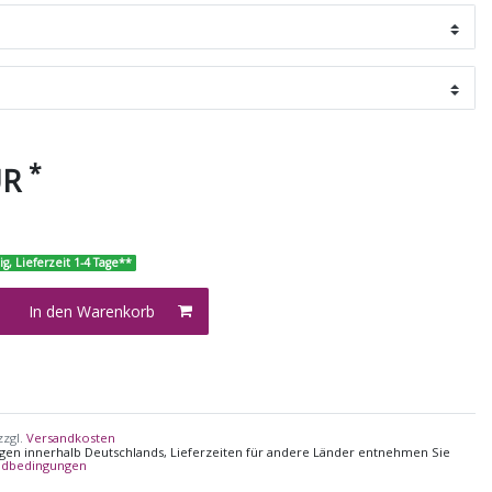
*
UR
ig, Lieferzeit 1-4 Tage**
In den Warenkorb
zzgl.
Versandkosten
ungen innerhalb Deutschlands, Lieferzeiten für andere Länder entnehmen Sie
ndbedingungen