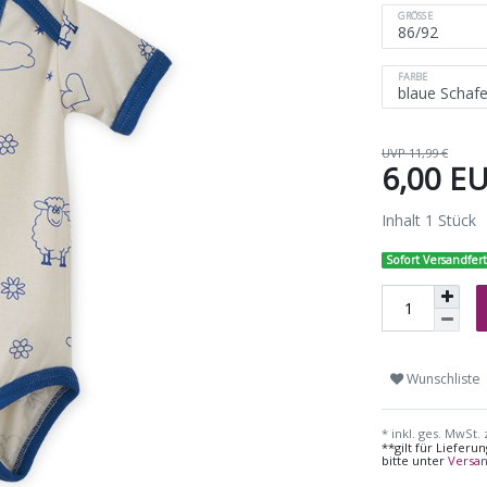
GRÖSSE
FARBE
UVP 11,99 €
6,00 E
Inhalt
1
Stück
Sofort Versandfert
Wunschliste
* inkl. ges. MwSt. 
**gilt für Liefer
bitte unter
Versa