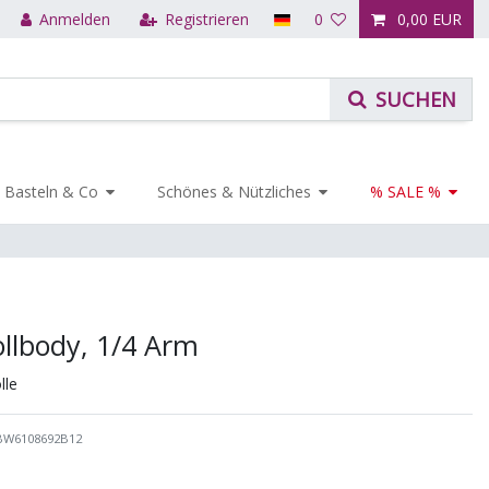
Anmelden
Registrieren
0
0,00 EUR
Basteln & Co
Schönes & Nützliches
% SALE %
lbody, 1/4 Arm
le
BW6108692B12