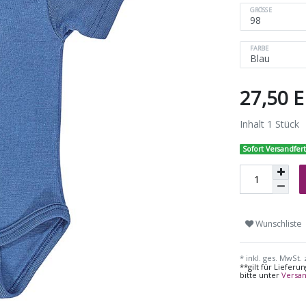
GRÖSSE
FARBE
27,50 
Inhalt
1
Stück
Sofort Versandfert
Wunschliste
* inkl. ges. MwSt. 
**gilt für Liefer
bitte unter
Versa