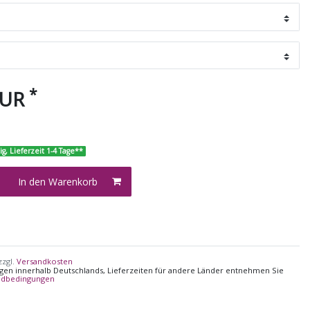
*
EUR
ig, Lieferzeit 1-4 Tage**
In den Warenkorb
zzgl.
Versandkosten
ungen innerhalb Deutschlands, Lieferzeiten für andere Länder entnehmen Sie
ndbedingungen