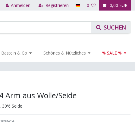
Anmelden
Registrieren
0
0,00 EUR
Basteln & Co
Schönes & Nützliches
% SALE %
4 Arm aus Wolle/Seide
, 30% Seide
61098W04