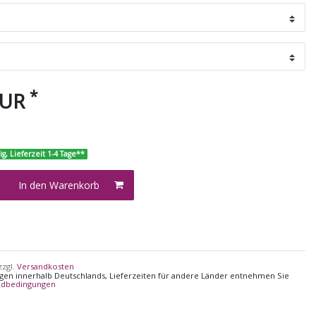
*
EUR
ig, Lieferzeit 1-4 Tage**
In den Warenkorb
zzgl.
Versandkosten
ungen innerhalb Deutschlands, Lieferzeiten für andere Länder entnehmen Sie
ndbedingungen