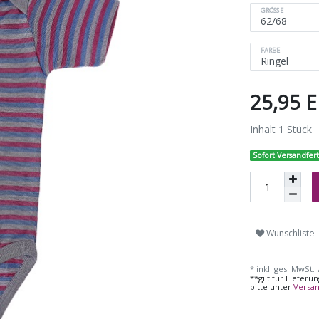
GRÖSSE
FARBE
25,95 
Inhalt
1
Stück
Sofort Versandfert
Wunschliste
* inkl. ges. MwSt. 
**gilt für Liefer
bitte unter
Versa