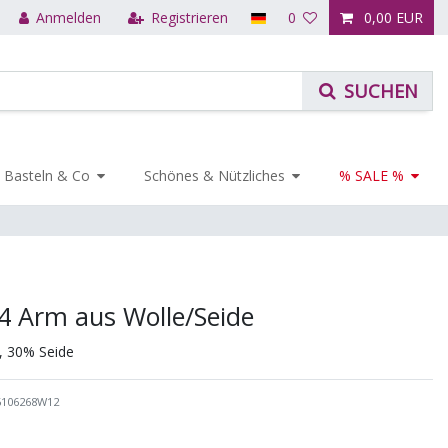
Anmelden
Registrieren
0
0,00 EUR
Basteln & Co
Schönes & Nützliches
% SALE %
4 Arm aus Wolle/Seide
, 30% Seide
6106268W12