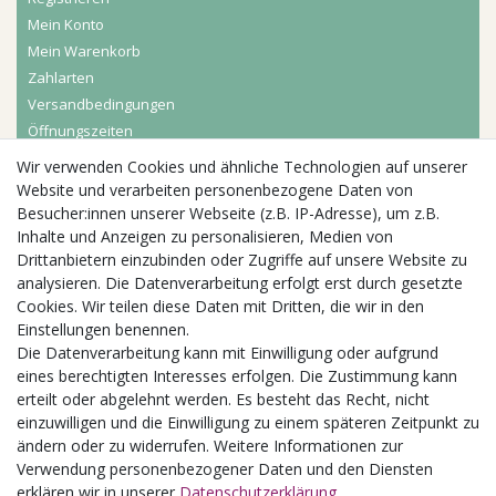
Mein Konto
Mein Warenkorb
Zahlarten
Versandbedingungen
Öffnungszeiten
Wir verwenden Cookies und ähnliche Technologien auf unserer
Aktuelles
Website und verarbeiten personenbezogene Daten von
Besucher:innen unserer Webseite (z.B. IP-Adresse), um z.B.
Busgruppen
Inhalte und Anzeigen zu personalisieren, Medien von
Kindergeburtstage
Drittanbietern einzubinden oder Zugriffe auf unsere Website zu
Kindergartenausflug
analysieren. Die Datenverarbeitung erfolgt erst durch gesetzte
Schulklassenausflug
Cookies. Wir teilen diese Daten mit Dritten, die wir in den
Zwillingsrabatt
Einstellungen benennen.
Die Datenverarbeitung kann mit Einwilligung oder aufgrund
eines berechtigten Interesses erfolgen. Die Zustimmung kann
erteilt oder abgelehnt werden. Es besteht das Recht, nicht
einzuwilligen und die Einwilligung zu einem späteren Zeitpunkt zu
ändern oder zu widerrufen. Weitere Informationen zur
Verwendung personenbezogener Daten und den Diensten
erklären wir in unserer
Daten­schutz­erklärung
.