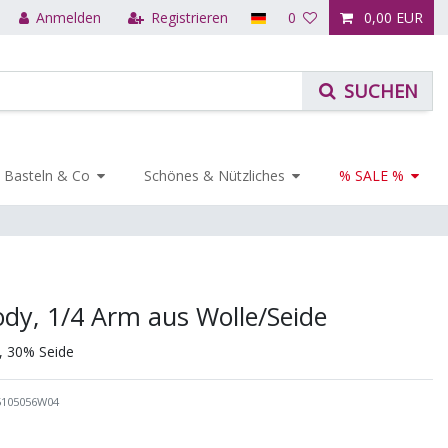
Anmelden
Registrieren
0
0,00 EUR
Basteln & Co
Schönes & Nützliches
% SALE %
dy, 1/4 Arm aus Wolle/Seide
, 30% Seide
5105056W04