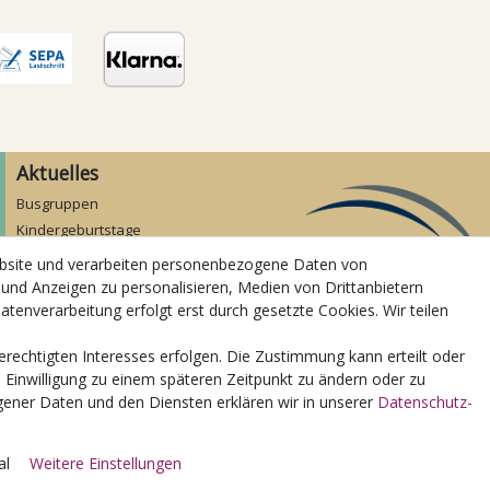
Aktuelles
Busgruppen
Kindergeburtstage
Kindergartenausflug
ebsite und verarbeiten personenbezogene Daten von
Schulklassenausflug
 und Anzeigen zu personalisieren, Medien von Drittanbietern
Zwillingsrabatt
atenverarbeitung erfolgt erst durch gesetzte Cookies. Wir teilen
erechtigten Interesses erfolgen. Die Zustimmung kann erteilt oder
e Einwilligung zu einem späteren Zeitpunkt zu ändern oder zu
ener Daten und den Diensten erklären wir in unserer
Daten­schutz­
© Copyright 2026 | Alle Rechte vorbehalten.
al
Weitere Einstellungen