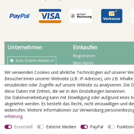
Unternehmen
Einkaufen
Registrieren
Zum Online-Widerruf
Mein Konto
Mein Warenkorb
Wir verwenden Cookies und ähnliche Technologien auf unserer W
AGB
Zahlarten
Besucher:innen unserer Webseite (z.B. IP-Adresse), um z.B. Inhalte
Kontakt
Versandbedingungen
einzubinden oder Zugriffe auf unsere Website zu analysieren. Die D
Impressum
diese Daten mit Dritten, die wir in den Einstellungen benennen.
Öffnungszeiten
Widerrufs­recht
Die Datenverarbeitung kann mit Einwilligung oder aufgrund eines b
Daten­schutz­erklärung
abgelehnt werden. Es besteht das Recht, nicht einzuwilligen und di
Jobs / Stellenangebote
widerrufen. Weitere Informationen zur Verwendung personenbezog
erklärung
.
Essenziell
Externe Medien
PayPal
Funktion