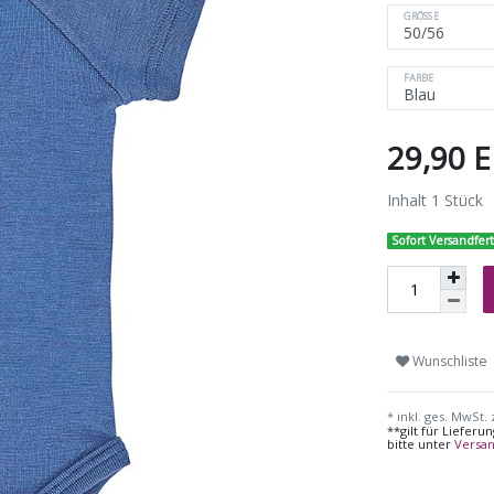
GRÖSSE
FARBE
29,90 
Inhalt
1
Stück
Sofort Versandfert
Wunschliste
* inkl. ges. MwSt. 
**gilt für Liefer
bitte unter
Versa