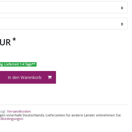
*
EUR
ig, Lieferzeit 1-4 Tage**
In den Warenkorb
zzgl.
Versandkosten
ungen innerhalb Deutschlands, Lieferzeiten für andere Länder entnehmen Sie
ndbedingungen