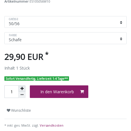
Artikelnummer
E5105056W10
GRÖSSE
FARBE
*
29,90 EUR
Inhalt
1
Stück
Sofort Versandfertig, Lieferzeit 1-4 Tage**
In den Warenkorb
Wunschliste
* inkl. ges. MwSt. zzgl.
Versandkosten