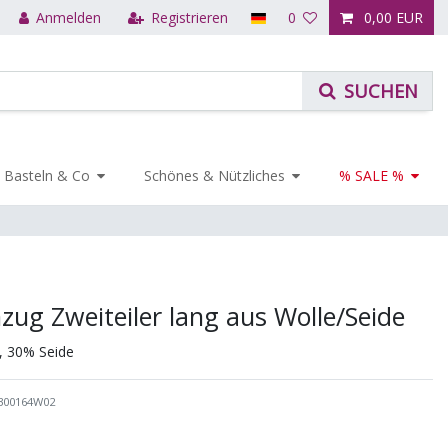
Anmelden
Registrieren
0
0,00 EUR
Basteln & Co
Schönes & Nützliches
% SALE %
zug Zweiteiler lang aus Wolle/Seide
, 30% Seide
300164W02