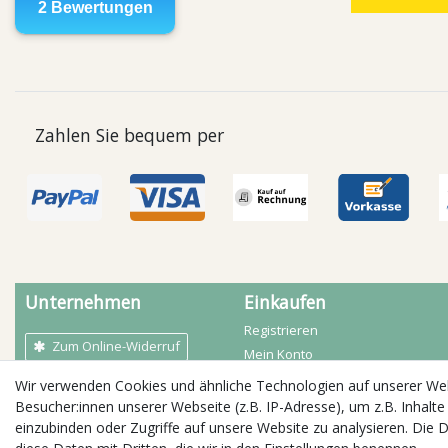
Zahlen Sie bequem per
Unternehmen
Einkaufen
Registrieren
Zum Online-Widerruf
Mein Konto
Mein Warenkorb
Wir verwenden Cookies und ähnliche Technologien auf unserer W
AGB
Zahlarten
Besucher:innen unserer Webseite (z.B. IP-Adresse), um z.B. Inhalte
Kontakt
Versandbedingungen
einzubinden oder Zugriffe auf unsere Website zu analysieren. Die D
Impressum