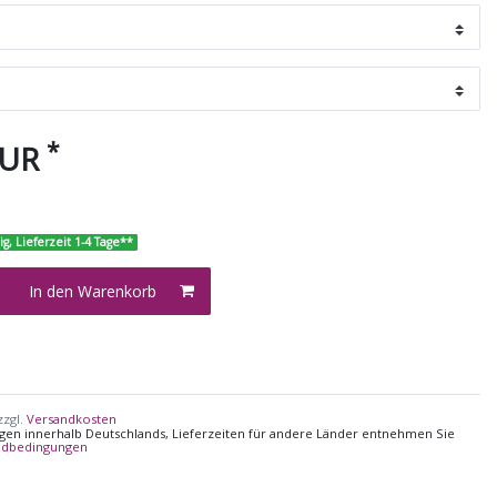
*
EUR
ig, Lieferzeit 1-4 Tage**
In den Warenkorb
zzgl.
Versandkosten
ungen innerhalb Deutschlands, Lieferzeiten für andere Länder entnehmen Sie
ndbedingungen