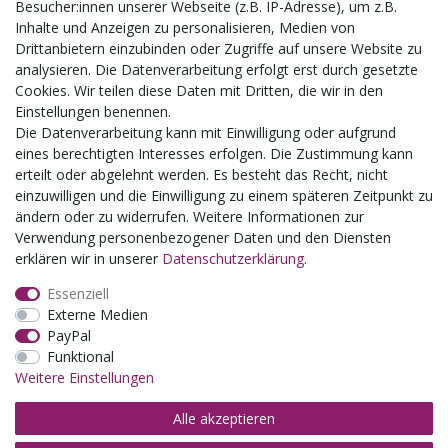
Besucher:innen unserer Webseite (z.B. IP-Adresse), um z.B.
Busgruppen
Inhalte und Anzeigen zu personalisieren, Medien von
Kindergeburtstage
Drittanbietern einzubinden oder Zugriffe auf unsere Website zu
Kindergartenausflug
analysieren. Die Datenverarbeitung erfolgt erst durch gesetzte
Schulklassenausflug
Cookies. Wir teilen diese Daten mit Dritten, die wir in den
Zwillingsrabatt
Einstellungen benennen.
Die Datenverarbeitung kann mit Einwilligung oder aufgrund
eines berechtigten Interesses erfolgen. Die Zustimmung kann
erteilt oder abgelehnt werden. Es besteht das Recht, nicht
einzuwilligen und die Einwilligung zu einem späteren Zeitpunkt zu
ändern oder zu widerrufen. Weitere Informationen zur
Verwendung personenbezogener Daten und den Diensten
erklären wir in unserer
Daten­schutz­erklärung
.
Essenziell
Externe Medien
PayPal
Funktional
Weitere Einstellungen
Alle akzeptieren