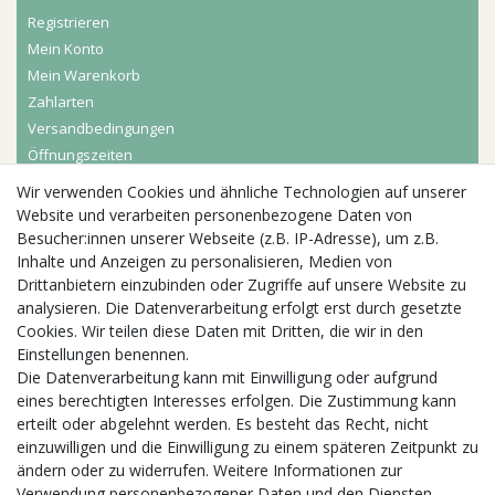
Registrieren
Mein Konto
Mein Warenkorb
Zahlarten
Versandbedingungen
Öffnungszeiten
Wir verwenden Cookies und ähnliche Technologien auf unserer
Aktuelles
Website und verarbeiten personenbezogene Daten von
Besucher:innen unserer Webseite (z.B. IP-Adresse), um z.B.
Busgruppen
Inhalte und Anzeigen zu personalisieren, Medien von
Kindergeburtstage
Drittanbietern einzubinden oder Zugriffe auf unsere Website zu
Kindergartenausflug
analysieren. Die Datenverarbeitung erfolgt erst durch gesetzte
Schulklassenausflug
Cookies. Wir teilen diese Daten mit Dritten, die wir in den
Zwillingsrabatt
Einstellungen benennen.
Die Datenverarbeitung kann mit Einwilligung oder aufgrund
eines berechtigten Interesses erfolgen. Die Zustimmung kann
erteilt oder abgelehnt werden. Es besteht das Recht, nicht
einzuwilligen und die Einwilligung zu einem späteren Zeitpunkt zu
ändern oder zu widerrufen. Weitere Informationen zur
Verwendung personenbezogener Daten und den Diensten