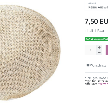
GRÖSSE
7,50 E
Inhalt
1
Paar
Sofort Versandfert
Wunschliste
* inkl. ges. MwSt. 
**gilt für Liefer
bitte unter
Versa