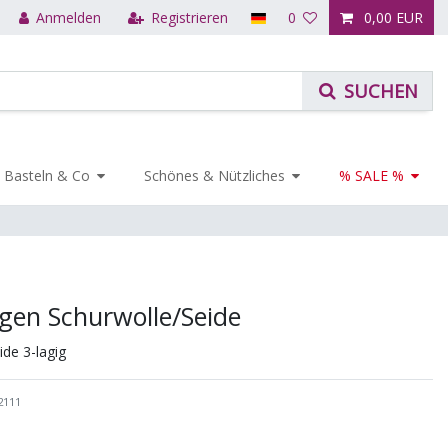
Anmelden
Registrieren
0
0,00 EUR
Basteln & Co
Schönes & Nützliches
% SALE %
lagen Schurwolle/Seide
ide 3-lagig
2111