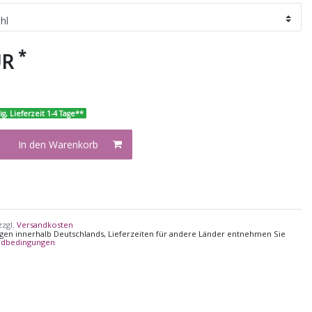
*
UR
ig, Lieferzeit 1-4 Tage**
In den Warenkorb
zzgl.
Versandkosten
ungen innerhalb Deutschlands, Lieferzeiten für andere Länder entnehmen Sie
ndbedingungen