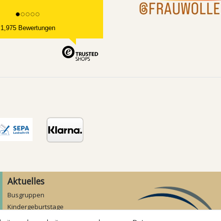
1,975 Bewertungen
Aktuelles
Busgruppen
Kindergeburtstage
Kindergartenausflug