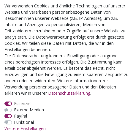
Wir verwenden Cookies und ähnliche Technologien auf unserer
Aktuelles
Website und verarbeiten personenbezogene Daten von
Besucher:innen unserer Webseite (z.B. IP-Adresse), um z.B.
Busgruppen
Inhalte und Anzeigen zu personalisieren, Medien von
Kindergeburtstage
Drittanbietern einzubinden oder Zugriffe auf unsere Website zu
Kindergartenausflug
analysieren. Die Datenverarbeitung erfolgt erst durch gesetzte
Schulklassenausflug
Cookies. Wir teilen diese Daten mit Dritten, die wir in den
Zwillingsrabatt
Einstellungen benennen.
Die Datenverarbeitung kann mit Einwilligung oder aufgrund
eines berechtigten Interesses erfolgen. Die Zustimmung kann
erteilt oder abgelehnt werden. Es besteht das Recht, nicht
einzuwilligen und die Einwilligung zu einem späteren Zeitpunkt zu
ändern oder zu widerrufen. Weitere Informationen zur
Verwendung personenbezogener Daten und den Diensten
erklären wir in unserer
Daten­schutz­erklärung
.
Essenziell
Externe Medien
PayPal
Funktional
Weitere Einstellungen