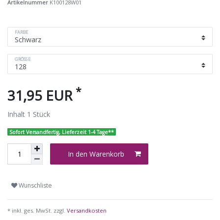
Artikelnummer
K100128W01
FARBE
GRÖSSE
*
31,95 EUR
Inhalt
1
Stück
Sofort Versandfertig, Lieferzeit 1-4 Tage**
In den Warenkorb
Wunschliste
* inkl. ges. MwSt. zzgl.
Versandkosten