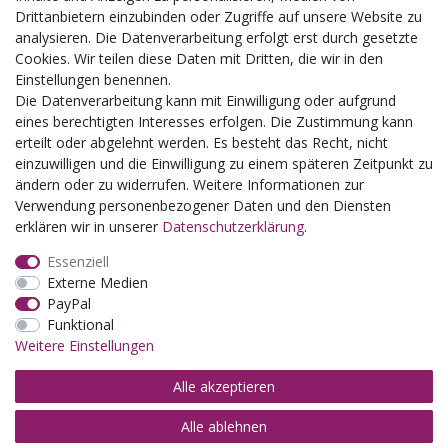
Kindergeburtstage
Drittanbietern einzubinden oder Zugriffe auf unsere Website zu
Kindergartenausflug
analysieren. Die Datenverarbeitung erfolgt erst durch gesetzte
Schulklassenausflug
Cookies. Wir teilen diese Daten mit Dritten, die wir in den
Zwillingsrabatt
Einstellungen benennen.
Die Datenverarbeitung kann mit Einwilligung oder aufgrund
eines berechtigten Interesses erfolgen. Die Zustimmung kann
erteilt oder abgelehnt werden. Es besteht das Recht, nicht
einzuwilligen und die Einwilligung zu einem späteren Zeitpunkt zu
ändern oder zu widerrufen. Weitere Informationen zur
Verwendung personenbezogener Daten und den Diensten
erklären wir in unserer
Daten­schutz­erklärung
.
Essenziell
Externe Medien
PayPal
Funktional
Weitere Einstellungen
Alle akzeptieren
Alle ablehnen
© Copyright 2026 | Alle Rechte vorbehalten.