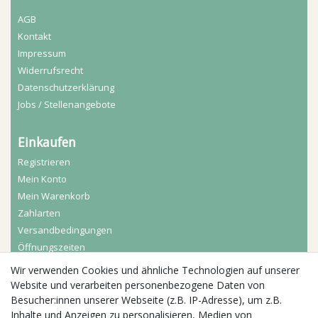
AGB
Kontakt
Impressum
Widerrufs­recht
Daten­schutz­erklärung
Jobs / Stellenangebote
Einkaufen
Registrieren
Mein Konto
Mein Warenkorb
Zahlarten
Versandbedingungen
Öffnungszeiten
Wir verwenden Cookies und ähnliche Technologien auf unserer
Aktuelles
Website und verarbeiten personenbezogene Daten von
Besucher:innen unserer Webseite (z.B. IP-Adresse), um z.B.
Busgruppen
Inhalte und Anzeigen zu personalisieren, Medien von