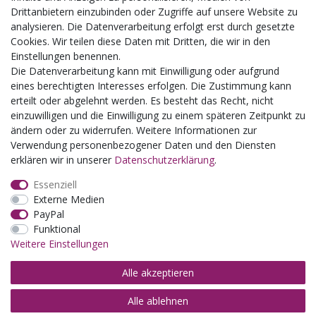
Kindergeburtstage
Drittanbietern einzubinden oder Zugriffe auf unsere Website zu
Kindergartenausflug
analysieren. Die Datenverarbeitung erfolgt erst durch gesetzte
Schulklassenausflug
Cookies. Wir teilen diese Daten mit Dritten, die wir in den
Zwillingsrabatt
Einstellungen benennen.
Die Datenverarbeitung kann mit Einwilligung oder aufgrund
eines berechtigten Interesses erfolgen. Die Zustimmung kann
erteilt oder abgelehnt werden. Es besteht das Recht, nicht
einzuwilligen und die Einwilligung zu einem späteren Zeitpunkt zu
ändern oder zu widerrufen. Weitere Informationen zur
Verwendung personenbezogener Daten und den Diensten
erklären wir in unserer
Daten­schutz­erklärung
.
Essenziell
Externe Medien
PayPal
Funktional
Weitere Einstellungen
Alle akzeptieren
Alle ablehnen
© Copyright 2026 | Alle Rechte vorbehalten.