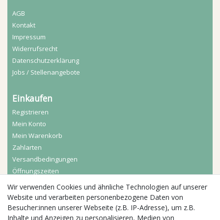
AGB
Kontakt
Impressum
Widerrufs­recht
Daten­schutz­erklärung
Jobs / Stellenangebote
Einkaufen
Registrieren
Mein Konto
Mein Warenkorb
Zahlarten
Versandbedingungen
Öffnungszeiten
Wir verwenden Cookies und ähnliche Technologien auf unserer
Aktuelles
Website und verarbeiten personenbezogene Daten von
Besucher:innen unserer Webseite (z.B. IP-Adresse), um z.B.
Busgruppen
Inhalte und Anzeigen zu personalisieren, Medien von