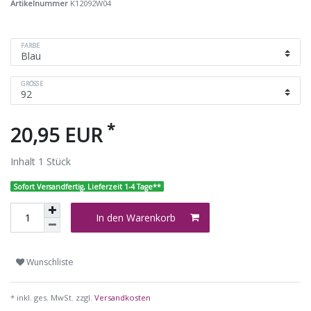
Artikelnummer
K12092W04
FARBE
GRÖSSE
*
20,95 EUR
Inhalt
1
Stück
Sofort Versandfertig, Lieferzeit 1-4 Tage**
In den Warenkorb
Wunschliste
* inkl. ges. MwSt. zzgl.
Versandkosten