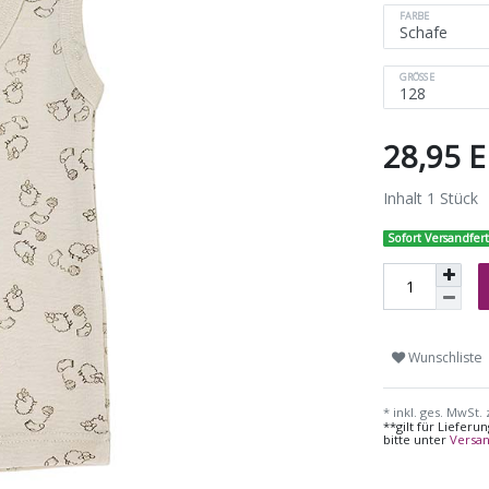
FARBE
GRÖSSE
28,95 
Inhalt
1
Stück
Sofort Versandfert
Wunschliste
* inkl. ges. MwSt. 
**gilt für Liefer
bitte unter
Versa