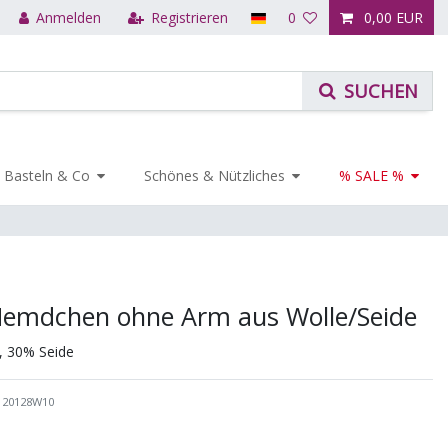
Anmelden
Registrieren
0
0,00 EUR
Basteln & Co
Schönes & Nützliches
% SALE %
Hemdchen ohne Arm aus Wolle/Seide
, 30% Seide
120128W10