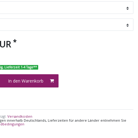
*
EUR
ig, Lieferzeit 1-4 Tage**
In den Warenkorb
zzgl.
Versandkosten
ungen innerhalb Deutschlands, Lieferzeiten für andere Länder entnehmen Sie
ndbedingungen