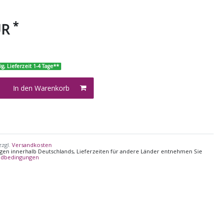
*
UR
ig, Lieferzeit 1-4 Tage**
In den Warenkorb
zzgl.
Versandkosten
ungen innerhalb Deutschlands, Lieferzeiten für andere Länder entnehmen Sie
ndbedingungen