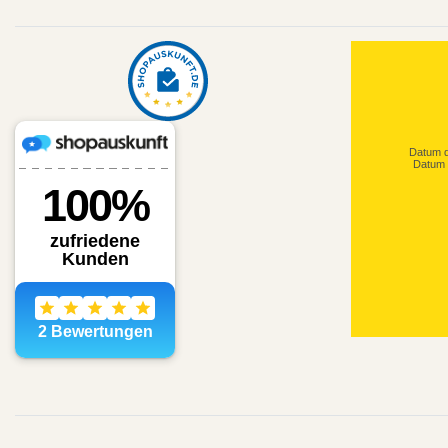
sehr schöne 
Datum d
Datum 