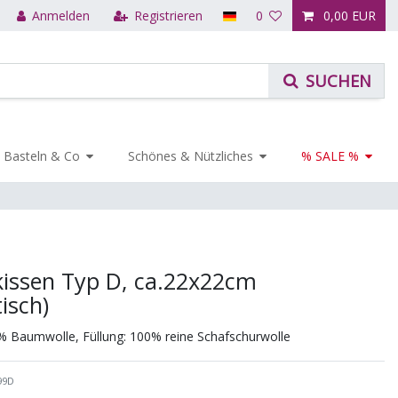
Anmelden
Registrieren
0
0,00 EUR
Basteln & Co
Schönes & Nützliches
% SALE %
kissen Typ D, ca.22x22cm
isch)
% Baumwolle, Füllung: 100% reine Schafschurwolle
99D