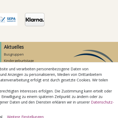
Aktuelles
Busgruppen
Kindergeburtstage
Kindergartenausflug
ebsite und verarbeiten personenbezogene Daten von
Schulklassenausflug
 und Anzeigen zu personalisieren, Medien von Drittanbietern
Zwillingsrabatt
atenverarbeitung erfolgt erst durch gesetzte Cookies. Wir teilen
erechtigten Interesses erfolgen. Die Zustimmung kann erteilt oder
e Einwilligung zu einem späteren Zeitpunkt zu ändern oder zu
ener Daten und den Diensten erklären wir in unserer
Daten­schutz­
© Copyright 2026 | Alle Rechte vorbehalten.
al
Weitere Einstellungen