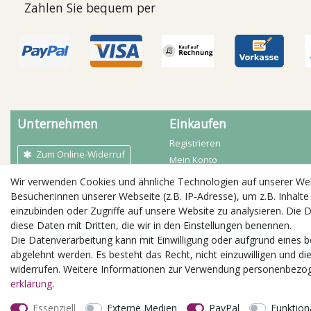
Zahlen Sie bequem per
Unternehmen
Einkaufen
Registrieren
Zum Online-Widerruf
Mein Konto
Mein Warenkorb
Wir verwenden Cookies und ähnliche Technologien auf unserer W
AGB
Zahlarten
Besucher:innen unserer Webseite (z.B. IP-Adresse), um z.B. Inhalte
Kontakt
Versandbedingungen
einzubinden oder Zugriffe auf unsere Website zu analysieren. Die D
Impressum
diese Daten mit Dritten, die wir in den Einstellungen benennen.
Öffnungszeiten
Widerrufs­recht
Die Datenverarbeitung kann mit Einwilligung oder aufgrund eines b
Daten­schutz­erklärung
abgelehnt werden. Es besteht das Recht, nicht einzuwilligen und di
Jobs / Stellenangebote
widerrufen. Weitere Informationen zur Verwendung personenbezog
erklärung
.
Essenziell
Externe Medien
PayPal
Funktion