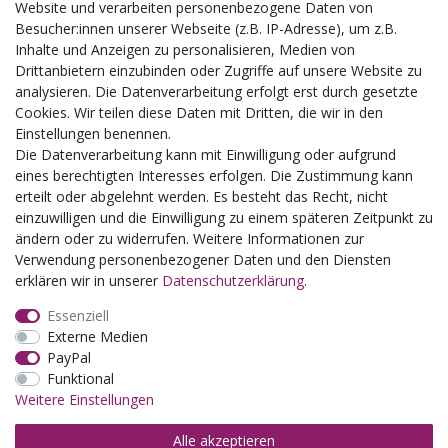
Aktuelles
Website und verarbeiten personenbezogene Daten von
Besucher:innen unserer Webseite (z.B. IP-Adresse), um z.B.
Busgruppen
Inhalte und Anzeigen zu personalisieren, Medien von
Kindergeburtstage
Drittanbietern einzubinden oder Zugriffe auf unsere Website zu
Kindergartenausflug
analysieren. Die Datenverarbeitung erfolgt erst durch gesetzte
Schulklassenausflug
Cookies. Wir teilen diese Daten mit Dritten, die wir in den
Zwillingsrabatt
Einstellungen benennen.
Die Datenverarbeitung kann mit Einwilligung oder aufgrund
eines berechtigten Interesses erfolgen. Die Zustimmung kann
erteilt oder abgelehnt werden. Es besteht das Recht, nicht
einzuwilligen und die Einwilligung zu einem späteren Zeitpunkt zu
ändern oder zu widerrufen. Weitere Informationen zur
Verwendung personenbezogener Daten und den Diensten
erklären wir in unserer
Daten­schutz­erklärung
.
Essenziell
Externe Medien
PayPal
Funktional
Weitere Einstellungen
Alle akzeptieren