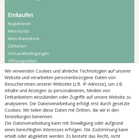
Einkaufen
Registrieren
Mein Konto
Mein Warenkorb
Zahlarten
Versandbedingungen
Öffnungszeiten
Wir verwenden Cookies und ähnliche Technologien auf unserer
Aktuelles
Website und verarbeiten personenbezogene Daten von
Besucher:innen unserer Webseite (z.B. IP-Adresse), um z.B.
Busgruppen
Inhalte und Anzeigen zu personalisieren, Medien von
Kindergeburtstage
Drittanbietern einzubinden oder Zugriffe auf unsere Website zu
Kindergartenausflug
analysieren. Die Datenverarbeitung erfolgt erst durch gesetzte
Schulklassenausflug
Cookies. Wir teilen diese Daten mit Dritten, die wir in den
Zwillingsrabatt
Einstellungen benennen.
Die Datenverarbeitung kann mit Einwilligung oder aufgrund
eines berechtigten Interesses erfolgen. Die Zustimmung kann
erteilt oder abgelehnt werden. Es besteht das Recht, nicht