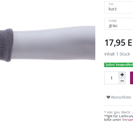
TYP
FARBE
17,95 
Inhalt
1
Stück
Sofort Versandfert
Wunschliste
* inkl. ges. MwSt. 
**gilt für Liefer
bitte unter
Versa