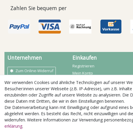
Zahlen Sie bequem per
Unternehmen
Einkaufen
Registrieren
Zum Online-Widerruf
Mein Konto
Mein Warenkorb
Wir verwenden Cookies und ähnliche Technologien auf unserer W
AGB
Zahlarten
Besucher:innen unserer Webseite (z.B. IP-Adresse), um z.B. Inhalte
Kontakt
Versandbedingungen
einzubinden oder Zugriffe auf unsere Website zu analysieren. Die D
Impressum
diese Daten mit Dritten, die wir in den Einstellungen benennen.
Öffnungszeiten
Widerrufs­recht
Die Datenverarbeitung kann mit Einwilligung oder aufgrund eines b
Daten­schutz­erklärung
abgelehnt werden. Es besteht das Recht, nicht einzuwilligen und di
Jobs / Stellenangebote
widerrufen. Weitere Informationen zur Verwendung personenbezog
erklärung
.