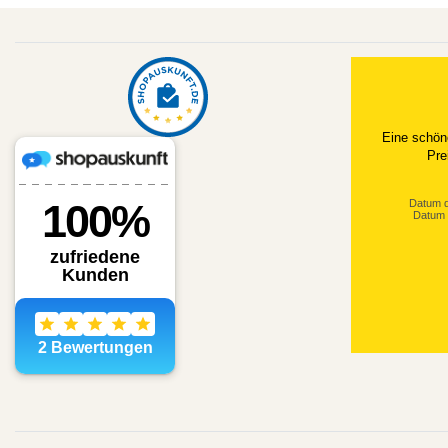
Eine schön
Pre
Datum d
Datum 