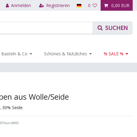
Anmelden
Registrieren
0
0,00 EUR
Basteln & Co
Schönes & Nützliches
% SALE %
pen aus Wolle/Seide
, 30% Seide
201kurzW05