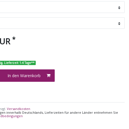
*
EUR
ig, Lieferzeit 1-4 Tage**
In den Warenkorb
zzgl.
Versandkosten
ungen innerhalb Deutschlands, Lieferzeiten für andere Länder entnehmen Sie
ndbedingungen