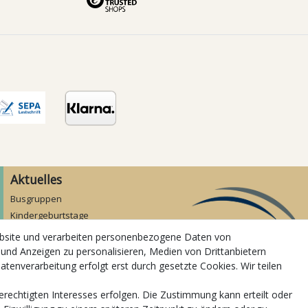
Aktuelles
Busgruppen
Kindergeburtstage
Kindergartenausflug
ebsite und verarbeiten personenbezogene Daten von
Schulklassenausflug
 und Anzeigen zu personalisieren, Medien von Drittanbietern
Zwillingsrabatt
atenverarbeitung erfolgt erst durch gesetzte Cookies. Wir teilen
erechtigten Interesses erfolgen. Die Zustimmung kann erteilt oder