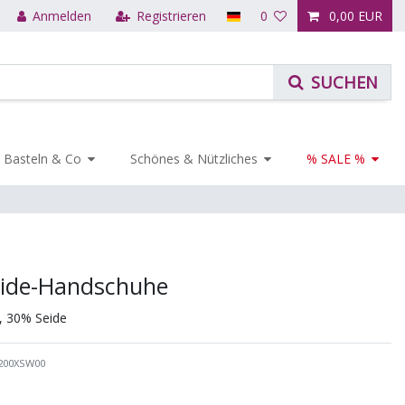
Anmelden
Registrieren
0
0,00 EUR
Basteln & Co
Schönes & Nützliches
% SALE %
eide-Handschuhe
, 30% Seide
200XSW00