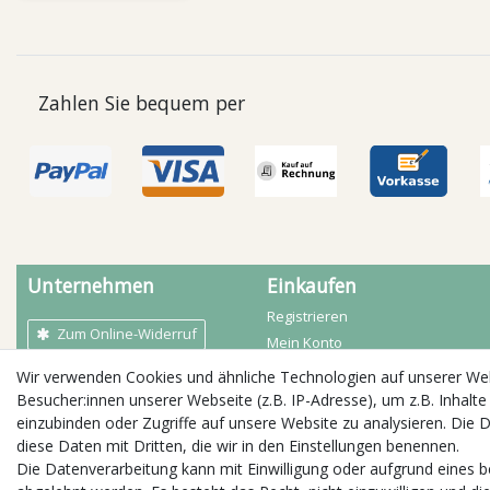
Zahlen Sie bequem per
Unternehmen
Einkaufen
Registrieren
Zum Online-Widerruf
Mein Konto
Mein Warenkorb
Wir verwenden Cookies und ähnliche Technologien auf unserer W
AGB
Zahlarten
Besucher:innen unserer Webseite (z.B. IP-Adresse), um z.B. Inhalte
Kontakt
Versandbedingungen
einzubinden oder Zugriffe auf unsere Website zu analysieren. Die D
Impressum
diese Daten mit Dritten, die wir in den Einstellungen benennen.
Öffnungszeiten
Widerrufs­recht
Die Datenverarbeitung kann mit Einwilligung oder aufgrund eines b
Daten­schutz­erklärung