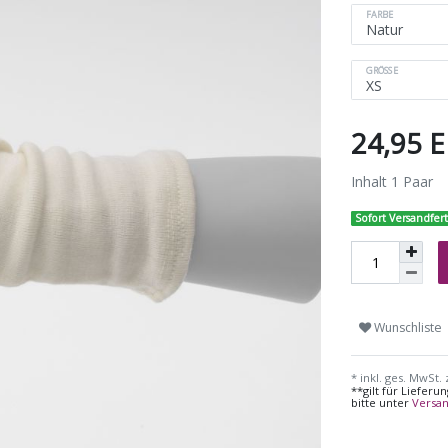
FARBE
GRÖSSE
24,95 
Inhalt
1
Paar
Sofort Versandfert
Wunschliste
* inkl. ges. MwSt. 
**gilt für Liefer
bitte unter
Versa