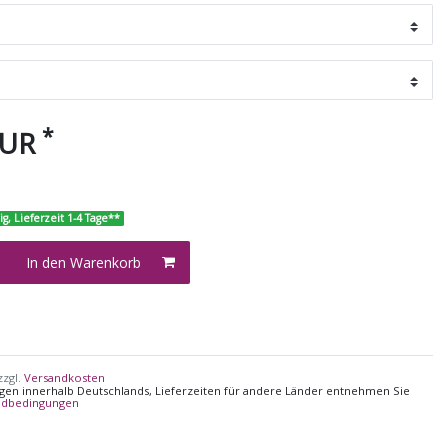
*
EUR
ig, Lieferzeit 1-4 Tage**
In den Warenkorb
zzgl.
Versandkosten
ungen innerhalb Deutschlands, Lieferzeiten für andere Länder entnehmen Sie
ndbedingungen