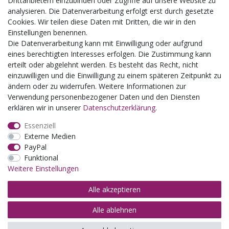
Drittanbietern einzubinden oder Zugriffe auf unsere Website zu
Kindergartenausflug
analysieren. Die Datenverarbeitung erfolgt erst durch gesetzte
Schulklassenausflug
Cookies. Wir teilen diese Daten mit Dritten, die wir in den
Zwillingsrabatt
Einstellungen benennen.
Die Datenverarbeitung kann mit Einwilligung oder aufgrund
eines berechtigten Interesses erfolgen. Die Zustimmung kann
erteilt oder abgelehnt werden. Es besteht das Recht, nicht
einzuwilligen und die Einwilligung zu einem späteren Zeitpunkt zu
ändern oder zu widerrufen. Weitere Informationen zur
Verwendung personenbezogener Daten und den Diensten
erklären wir in unserer
Daten­schutz­erklärung
.
Essenziell
Externe Medien
PayPal
Funktional
Weitere Einstellungen
Alle akzeptieren
Alle ablehnen
© Copyright 2026 | Alle Rechte vorbehalten.