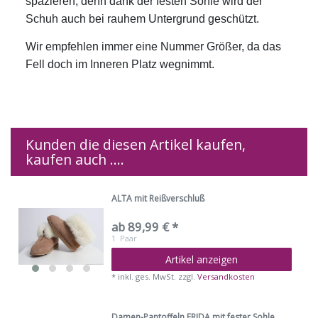
spazieren, denn dank der festen Sohle wird der
Schuh auch bei rauhem Untergrund geschützt.
Wir empfehlen immer eine Nummer Größer, da das
Fell doch im Inneren Platz wegnimmt.
Kunden die diesen Artikel kaufen,
kaufen auch ....
ALTA mit Reißverschluß
ab 89,99 € *
1
Paar
Artikel anzeigen
*
inkl. ges. MwSt.
zzgl.
Versandkosten
Damen-Pantoffeln FRIDA mit fester Sohle