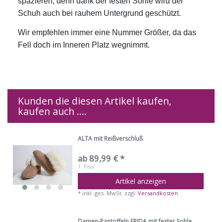
spazieren, denn dank der festen Sohle wird der
Schuh auch bei rauhem Untergrund geschützt.
Wir empfehlen immer eine Nummer Größer, da das
Fell doch im Inneren Platz wegnimmt.
Kunden die diesen Artikel kaufen,
kaufen auch ....
ALTA mit Reißverschluß
ab 89,99 € *
1
Paar
Artikel anzeigen
*
inkl. ges. MwSt.
zzgl.
Versandkosten
Damen-Pantoffeln FRIDA mit fester Sohle