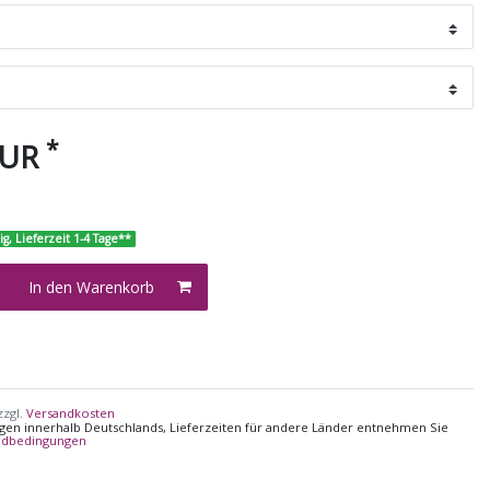
*
EUR
ig, Lieferzeit 1-4 Tage**
In den Warenkorb
zzgl.
Versandkosten
ungen innerhalb Deutschlands, Lieferzeiten für andere Länder entnehmen Sie
ndbedingungen