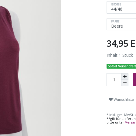
GRÖSSE
FARBE
34,95 
Inhalt
1
Stück
Sofort Versandfert
Wunschliste
* inkl. ges. MwSt. 
**gilt für Liefer
bitte unter
Versa