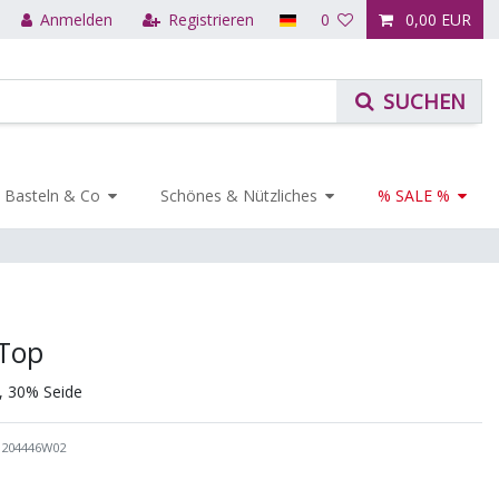
Anmelden
Registrieren
0
0,00 EUR
Basteln & Co
Schönes & Nützliches
% SALE %
Top
, 30% Seide
1204446W02