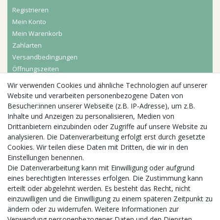
Registrieren
Mein Konto
Mein Warenkorb
Zahlarten
Versandbedingungen
Öffnungszeiten
Wir verwenden Cookies und ähnliche Technologien auf unserer
Aktuelles
Website und verarbeiten personenbezogene Daten von
Besucher:innen unserer Webseite (z.B. IP-Adresse), um z.B.
Busgruppen
Inhalte und Anzeigen zu personalisieren, Medien von
Kindergeburtstage
Drittanbietern einzubinden oder Zugriffe auf unsere Website zu
Kindergartenausflug
analysieren. Die Datenverarbeitung erfolgt erst durch gesetzte
Schulklassenausflug
Cookies. Wir teilen diese Daten mit Dritten, die wir in den
Zwillingsrabatt
Einstellungen benennen.
Die Datenverarbeitung kann mit Einwilligung oder aufgrund
eines berechtigten Interesses erfolgen. Die Zustimmung kann
erteilt oder abgelehnt werden. Es besteht das Recht, nicht
einzuwilligen und die Einwilligung zu einem späteren Zeitpunkt zu
ändern oder zu widerrufen. Weitere Informationen zur
Verwendung personenbezogener Daten und den Diensten