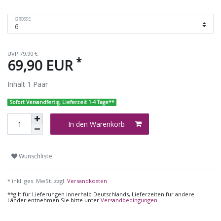
GRÖSSE
UVP 79,90 €
*
69,90 EUR
Inhalt
1
Paar
Sofort Versandfertig, Lieferzeit 1-4 Tage**
In den Warenkorb
Wunschliste
* inkl. ges. MwSt. zzgl.
Versandkosten
**gilt für Lieferungen innerhalb Deutschlands, Lieferzeiten für andere
Länder entnehmen Sie bitte unter
Versandbedingungen