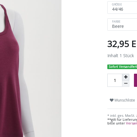
GRÖSSE
FARBE
32,95 
Inhalt
1
Stück
Sofort Versandfert
Wunschliste
* inkl. ges. MwSt. 
**gilt für Liefer
bitte unter
Versa