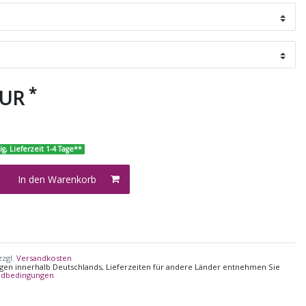
*
EUR
ig, Lieferzeit 1-4 Tage**
In den Warenkorb
zzgl.
Versandkosten
ungen innerhalb Deutschlands, Lieferzeiten für andere Länder entnehmen Sie
ndbedingungen