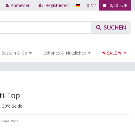
Anmelden
Registrieren
0
0,00 EUR
Basteln & Co
Schönes & Nützliches
% SALE %
ti-Top
, 30% Seide
1224446W02