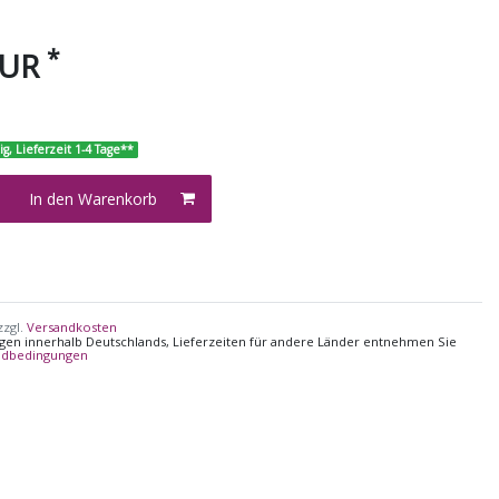
*
EUR
ig, Lieferzeit 1-4 Tage**
In den Warenkorb
zzgl.
Versandkosten
ungen innerhalb Deutschlands, Lieferzeiten für andere Länder entnehmen Sie
ndbedingungen