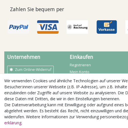
Zahlen Sie bequem per
Unternehmen
Einkaufen
Registrieren
Zum Online-Widerruf
Mein Konto
Mein Warenkorb
Wir verwenden Cookies und ähnliche Technologien auf unserer W
AGB
Zahlarten
Besucher:innen unserer Webseite (z.B. IP-Adresse), um z.B. Inhalte
Kontakt
Versandbedingungen
einzubinden oder Zugriffe auf unsere Website zu analysieren. Die D
Impressum
diese Daten mit Dritten, die wir in den Einstellungen benennen.
Öffnungszeiten
Widerrufs­recht
Die Datenverarbeitung kann mit Einwilligung oder aufgrund eines b
Daten­schutz­erklärung
abgelehnt werden. Es besteht das Recht, nicht einzuwilligen und di
Jobs / Stellenangebote
widerrufen. Weitere Informationen zur Verwendung personenbezog
erklärung
.