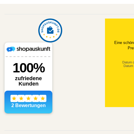
Eine schön
Pre
Datum d
Datum 