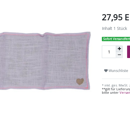
27,95 
Inhalt
1
Stück
Sofort Versandfert
Wunschliste
* inkl. ges. MwSt. 
**gilt für Liefer
bitte unter
Versa