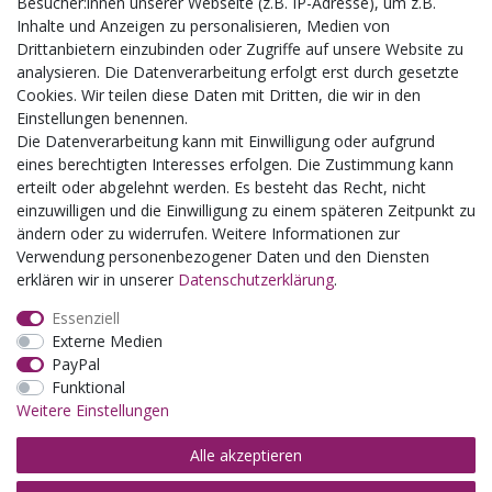
Besucher:innen unserer Webseite (z.B. IP-Adresse), um z.B.
Busgruppen
Inhalte und Anzeigen zu personalisieren, Medien von
Kindergeburtstage
Drittanbietern einzubinden oder Zugriffe auf unsere Website zu
Kindergartenausflug
analysieren. Die Datenverarbeitung erfolgt erst durch gesetzte
Schulklassenausflug
Cookies. Wir teilen diese Daten mit Dritten, die wir in den
Zwillingsrabatt
Einstellungen benennen.
Die Datenverarbeitung kann mit Einwilligung oder aufgrund
eines berechtigten Interesses erfolgen. Die Zustimmung kann
erteilt oder abgelehnt werden. Es besteht das Recht, nicht
einzuwilligen und die Einwilligung zu einem späteren Zeitpunkt zu
ändern oder zu widerrufen. Weitere Informationen zur
Verwendung personenbezogener Daten und den Diensten
erklären wir in unserer
Daten­schutz­erklärung
.
Essenziell
Externe Medien
PayPal
Funktional
Weitere Einstellungen
Alle akzeptieren