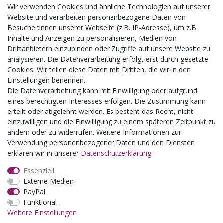
Wir verwenden Cookies und ähnliche Technologien auf unserer
Aktuelles
Website und verarbeiten personenbezogene Daten von
Besucher:innen unserer Webseite (z.B. IP-Adresse), um z.B.
Busgruppen
Inhalte und Anzeigen zu personalisieren, Medien von
Kindergeburtstage
Drittanbietern einzubinden oder Zugriffe auf unsere Website zu
Kindergartenausflug
analysieren. Die Datenverarbeitung erfolgt erst durch gesetzte
Schulklassenausflug
Cookies. Wir teilen diese Daten mit Dritten, die wir in den
Zwillingsrabatt
Einstellungen benennen.
Die Datenverarbeitung kann mit Einwilligung oder aufgrund
eines berechtigten Interesses erfolgen. Die Zustimmung kann
erteilt oder abgelehnt werden. Es besteht das Recht, nicht
einzuwilligen und die Einwilligung zu einem späteren Zeitpunkt zu
ändern oder zu widerrufen. Weitere Informationen zur
Verwendung personenbezogener Daten und den Diensten
erklären wir in unserer
Daten­schutz­erklärung
.
Essenziell
Externe Medien
PayPal
Funktional
Weitere Einstellungen