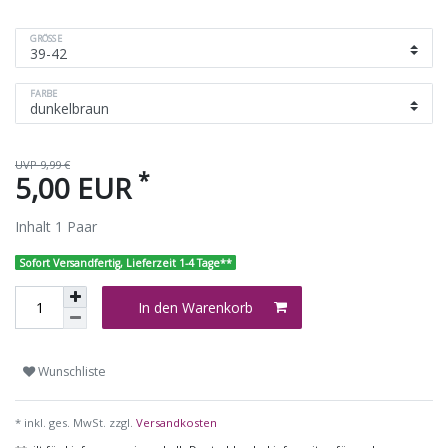
GRÖSSE
FARBE
UVP 9,99 €
*
5,00 EUR
Inhalt
1
Paar
Sofort Versandfertig, Lieferzeit 1-4 Tage**
In den Warenkorb
Wunschliste
* inkl. ges. MwSt. zzgl.
Versandkosten