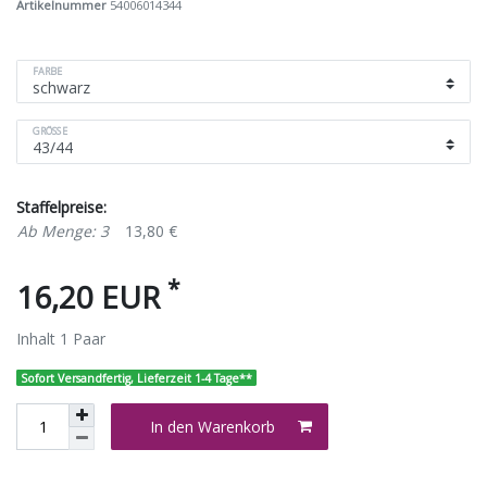
Artikelnummer
54006014344
FARBE
GRÖSSE
Staffelpreise:
Ab Menge: 3
13,80 €
*
16,20 EUR
Inhalt
1
Paar
Sofort Versandfertig, Lieferzeit 1-4 Tage**
In den Warenkorb