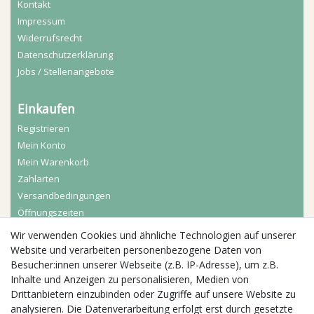
Kontakt
Impressum
Widerrufs­recht
Daten­schutz­erklärung
Jobs / Stellenangebote
Einkaufen
Registrieren
Mein Konto
Mein Warenkorb
Zahlarten
Versandbedingungen
Öffnungszeiten
Wir verwenden Cookies und ähnliche Technologien auf unserer
Aktuelles
Website und verarbeiten personenbezogene Daten von
Besucher:innen unserer Webseite (z.B. IP-Adresse), um z.B.
Busgruppen
Inhalte und Anzeigen zu personalisieren, Medien von
Kindergeburtstage
Drittanbietern einzubinden oder Zugriffe auf unsere Website zu
Kindergartenausflug
analysieren. Die Datenverarbeitung erfolgt erst durch gesetzte