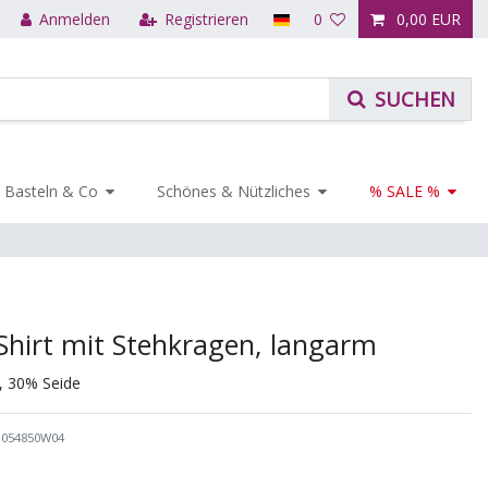
Anmelden
Registrieren
0
0,00 EUR
Basteln & Co
Schönes & Nützliches
% SALE %
hirt mit Stehkragen, langarm
, 30% Seide
1054850W04