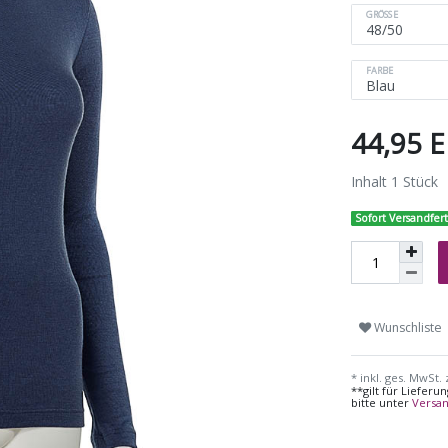
GRÖSSE
FARBE
44,95 
Inhalt
1
Stück
Sofort Versandfert
Wunschliste
* inkl. ges. MwSt. 
**gilt für Liefer
bitte unter
Versa