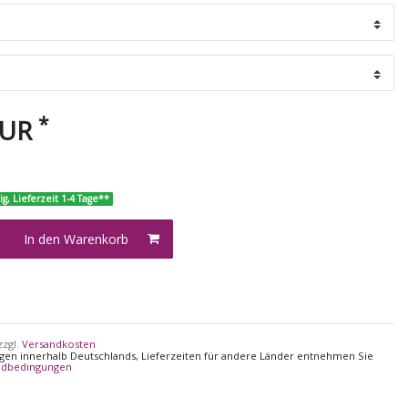
*
EUR
ig, Lieferzeit 1-4 Tage**
In den Warenkorb
zzgl.
Versandkosten
ungen innerhalb Deutschlands, Lieferzeiten für andere Länder entnehmen Sie
ndbedingungen