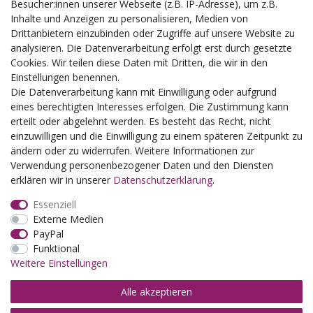
Besucher:innen unserer Webseite (z.B. IP-Adresse), um z.B.
Busgruppen
Inhalte und Anzeigen zu personalisieren, Medien von
Kindergeburtstage
Drittanbietern einzubinden oder Zugriffe auf unsere Website zu
Kindergartenausflug
analysieren. Die Datenverarbeitung erfolgt erst durch gesetzte
Schulklassenausflug
Cookies. Wir teilen diese Daten mit Dritten, die wir in den
Zwillingsrabatt
Einstellungen benennen.
Die Datenverarbeitung kann mit Einwilligung oder aufgrund
eines berechtigten Interesses erfolgen. Die Zustimmung kann
erteilt oder abgelehnt werden. Es besteht das Recht, nicht
einzuwilligen und die Einwilligung zu einem späteren Zeitpunkt zu
ändern oder zu widerrufen. Weitere Informationen zur
Verwendung personenbezogener Daten und den Diensten
erklären wir in unserer
Daten­schutz­erklärung
.
Essenziell
Externe Medien
PayPal
Funktional
Weitere Einstellungen
Alle akzeptieren