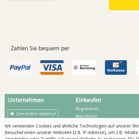
Zahlen Sie bequem per
Unternehmen
Einkaufen
Registrieren
Zum Online-Widerruf
Mein Konto
Mein Warenkorb
Wir verwenden Cookies und ähnliche Technologien auf unserer W
AGB
Zahlarten
Besucher:innen unserer Webseite (z.B. IP-Adresse), um z.B. Inhalte
Kontakt
Versandbedingungen
einzubinden oder Zugriffe auf unsere Website zu analysieren. Die D