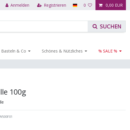
Anmelden
Registrieren
0
0,00 EUR
Basteln & Co
Schönes & Nützliches
% SALE %
lle 100g
le
W500F01