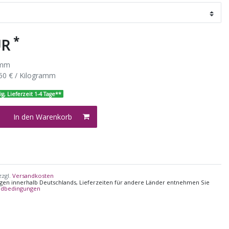
*
UR
amm
50 € / Kilogramm
ig, Lieferzeit 1-4 Tage**
In den Warenkorb
zzgl.
Versandkosten
ungen innerhalb Deutschlands, Lieferzeiten für andere Länder entnehmen Sie
ndbedingungen