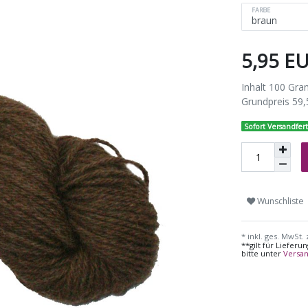
FARBE
5,95 E
Inhalt
100
Gr
Grundpreis
59,
Sofort Versandfert
Wunschliste
* inkl. ges. MwSt. 
**gilt für Liefer
bitte unter
Versa