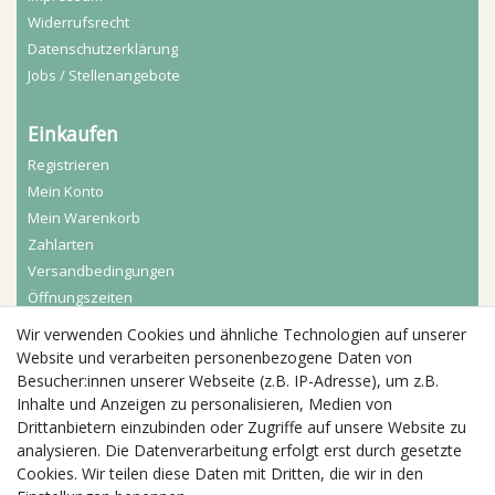
Widerrufs­recht
Daten­schutz­erklärung
Jobs / Stellenangebote
Einkaufen
Registrieren
Mein Konto
Mein Warenkorb
Zahlarten
Versandbedingungen
Öffnungszeiten
Wir verwenden Cookies und ähnliche Technologien auf unserer
Aktuelles
Website und verarbeiten personenbezogene Daten von
Besucher:innen unserer Webseite (z.B. IP-Adresse), um z.B.
Busgruppen
Inhalte und Anzeigen zu personalisieren, Medien von
Kindergeburtstage
Drittanbietern einzubinden oder Zugriffe auf unsere Website zu
Kindergartenausflug
analysieren. Die Datenverarbeitung erfolgt erst durch gesetzte
Schulklassenausflug
Cookies. Wir teilen diese Daten mit Dritten, die wir in den
Zwillingsrabatt