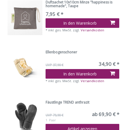
Duftsachet 10x10cm Minze "happiness is
homemade", Taupe
7,95 € *
In den Warenkorb
*
inkl. ges. MwSt.
zzgl.
Versandkosten
Ellenbogenschoner
34,90 € *
UVP 37,90 €
In den Warenkorb
*
inkl. ges. MwSt.
zzgl.
Versandkosten
Fäustlinge TREND anthrazit
ab 69,90 € *
UVP 79,90 €
1
Paar
Artikel anzeigen