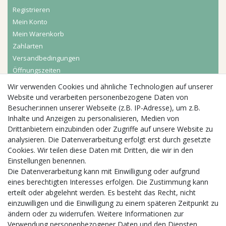
Registrieren
Mein Konto
Mein Warenkorb
Zahlarten
Versandbedingungen
Öffnungszeiten
Wir verwenden Cookies und ähnliche Technologien auf unserer
Aktuelles
Website und verarbeiten personenbezogene Daten von
Besucher:innen unserer Webseite (z.B. IP-Adresse), um z.B.
Busgruppen
Inhalte und Anzeigen zu personalisieren, Medien von
Kindergeburtstage
Drittanbietern einzubinden oder Zugriffe auf unsere Website zu
Kindergartenausflug
analysieren. Die Datenverarbeitung erfolgt erst durch gesetzte
Schulklassenausflug
Cookies. Wir teilen diese Daten mit Dritten, die wir in den
Zwillingsrabatt
Einstellungen benennen.
Die Datenverarbeitung kann mit Einwilligung oder aufgrund
eines berechtigten Interesses erfolgen. Die Zustimmung kann
erteilt oder abgelehnt werden. Es besteht das Recht, nicht
einzuwilligen und die Einwilligung zu einem späteren Zeitpunkt zu
ändern oder zu widerrufen. Weitere Informationen zur
Verwendung personenbezogener Daten und den Diensten