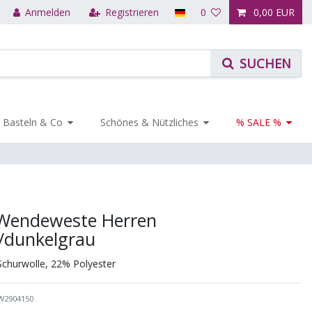
Anmelden
Registrieren
0
0,00 EUR
Basteln & Co
Schönes & Nützliches
% SALE %
z Wendeweste Herren
u/dunkelgrau
Schurwolle, 22% Polyester
W2904150