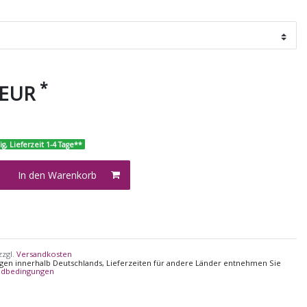
*
 EUR
ig, Lieferzeit 1-4 Tage**
In den Warenkorb
zzgl.
Versandkosten
ungen innerhalb Deutschlands, Lieferzeiten für andere Länder entnehmen Sie
ndbedingungen