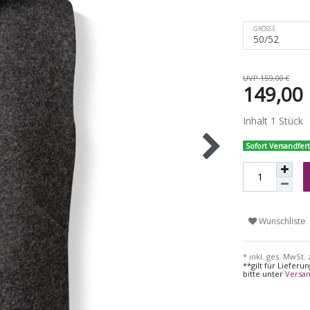
GRÖSSE
UVP 159,00 €
149,00
Inhalt
1
Stück
Sofort Versandfert
Wunschliste
* inkl. ges. MwSt. 
**gilt für Liefer
bitte unter
Versa